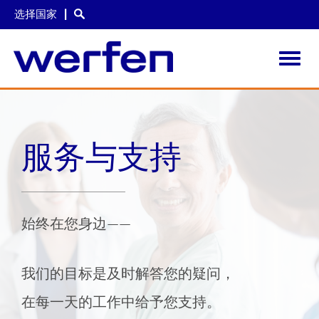
选择国家
Toggl
navig
跳
转
到
主
服务与支持
要
内
容
始终在您身边——
我们的目标是及时解答您的疑问，
在每一天的工作中给予您支持。