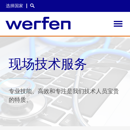
选择国家
Toggl
navig
跳
转
到
主
现场技术服务
要
内
容
专业技能、高效和专注是我们技术人员宝贵
的特质。