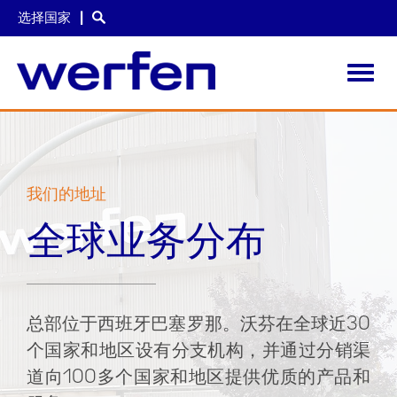
选择国家
Toggl
navig
跳
转
到
主
要
我们的地址
内
容
全球业务分布
总部位于西班牙巴塞罗那。沃芬在全球近30
个国家和地区设有分支机构，并通过分销渠
道向100多个国家和地区提供优质的产品和