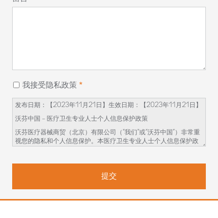
我接受隐私政策
发布日期：【2023
年
11
月
21
日】生效日期：【
2023
年
11
月
21
日】
沃芬中国
–
医疗卫生专业人士个人信息保护政策
沃芬医疗器械商贸（北京）有限公司（
“
我们
”
或
“
沃芬中国
”
）非常重
视您的隐私和个人信息保护。本医疗卫生专业人士个人信息保护政
策（
“
本政策
”
）旨在向您说明我们如何收集、使用、保存您的个人信
息，以及您对这些个人信息享有的权利。
在您开始参与相关的学术活动前，请务必仔细阅读并透彻理解本政
策
。如对本政策内容有任何疑问、意见或建议，您可通过本政策提
供的联系方式与我们联系。
我们如何收集和使用您的个人信息