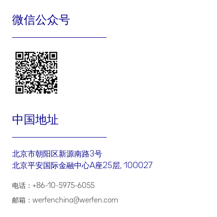
我们会收集和使用您的如下个人信息：姓名、邮箱地址、手机号
微信公众号
码、医疗机构、科室、城市、邮政编码、您的具体问题和请求，用
于以下目的：
进行医疗卫生专业人士身份验证；以及
与您进行产品需求的联络
.
我们如何共享、转让、公开披露、委托处理您的个人信息
委托处理
我们可能委托授权合作伙伴处理您的个人信息，以便授权合作伙伴
中国地址
协助或代表我们为您提供本政策项下的相关服务。我们仅会出于本
政策所述目的委托其处理您的信息，授权合作伙伴只能接触到其提
供服务所需信息，且我们将会通过协议要求其不得将此信息用于其
他任何超出委托范围的目的。如果授权合作伙伴将您的信息用于其
北京市朝阳区新源南路3号
他用途，其将单独征得您的同意。
北京平安国际金融中心A座25层, 100027
共享
为实现本政策所述的个人信息处理目的，我们可能会与我们的关联
电话：+86-10-5975-6055
公司共享我们基于本政策收集和处理的您的个人信息。您可以联系
我们获取您的个人信息接收方详情（包括接收方的名称、联系方
邮箱：werfenchina@werfen.com
式、处理目的、处理方式和个人信息的种类）。我们会按照适用法
律法规要求，就共享您的个人信息征得您的单独同意。