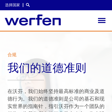
选择国家
Toggl
navig
跳
转
到
主
要
合规
内
容
我们的道德准则
在沃芬，我们始终坚持最高标准的商业及道
德行为。我们的道德准则是公司的基石和现
实世界的指南针，指引沃芬作为一个团队的