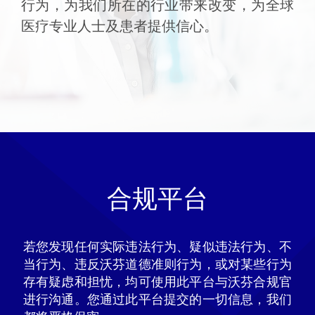
行为，为我们所在的行业带来改变，为全球
医疗专业人士及患者提供信心。
合规平台
若您发现任何实际违法行为、疑似违法行为、不
当行为、违反沃芬道德准则行为，或对某些行为
存有疑虑和担忧，均可使用此平台与沃芬合规官
进行沟通。您通过此平台提交的一切信息，我们