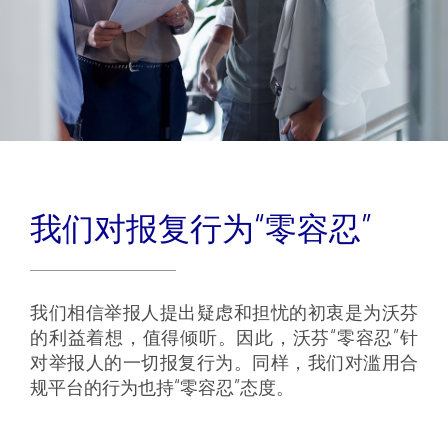
我们对报复行为“零容忍”
我们相信举报人提出疑虑和担忧的初衷是为沃芬
的利益着想，值得倾听。因此，沃芬“零容忍”针
对举报人的一切报复行为。同样，我们对滥用合
规平台的行为也持“零容忍”态度。