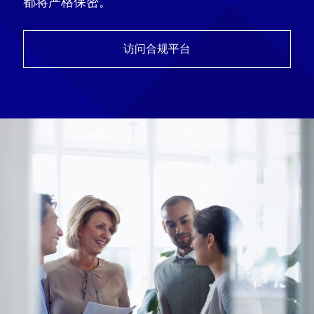
都将严格保密。
访问合规平台