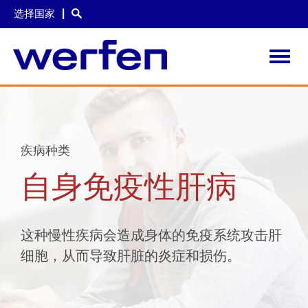
选择国家
Toggl
navig
跳
转
到
主
要
疾病种类
内
容
自身免疫性肝病
这种慢性疾病会造成身体的免疫系统攻击肝
细胞，从而导致肝脏的炎症和损伤。