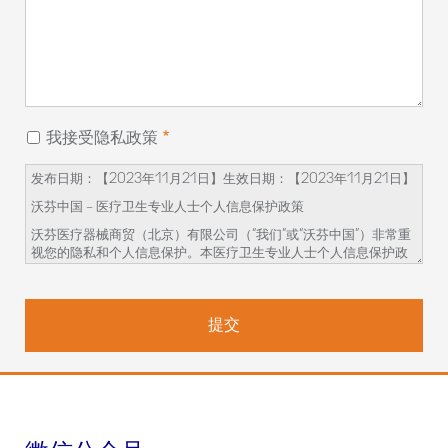
我接受隐私政策
发布日期：【2023
年
11
月
21
日】生效日期：【
2023
年
11
月
21
日】
沃芬中国
–
医疗卫生专业人士个人信息保护政策
沃芬医疗器械商贸（北京）有限公司（
“
我们
”
或
“
沃芬中国
”
）非常重
视您的隐私和个人信息保护。本医疗卫生专业人士个人信息保护政
策（
“
本政策
”
）旨在向您说明我们如何收集、使用、保存您的个人信
息，以及您对这些个人信息享有的权利。
在您开始参与相关的学术活动前，请务必仔细阅读并透彻理解本政
策
。如对本政策内容有任何疑问、意见或建议，您可通过本政策提
供的联系方式与我们联系。
我们如何收集和使用您的个人信息
我们会收集和使用您的如下个人信息：姓名、邮箱地址、手机号