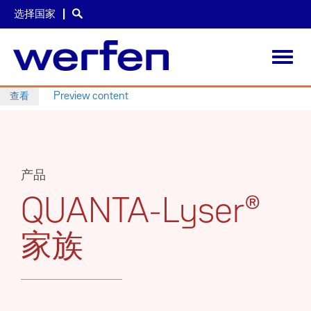
选择国家
Toggl
navig
跳
查看
Preview content
主
转
到
标
主
要
签
内
产品
容
QUANTA-Lyser®
家族