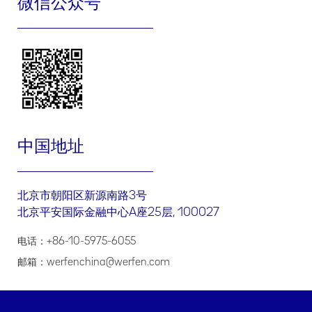
微信公众号
码、医疗机构、科室、城市、邮政编码、您的具体问题和请求，用
于以下目的：
进行医疗卫生专业人士身份验证；以及
与您进行产品需求的联络
.
我们如何共享、转让、公开披露、委托处理您的个人信息
委托处理
我们可能委托授权合作伙伴处理您的个人信息，以便授权合作伙伴
中国地址
协助或代表我们为您提供本政策项下的相关服务。我们仅会出于本
政策所述目的委托其处理您的信息，授权合作伙伴只能接触到其提
供服务所需信息，且我们将会通过协议要求其不得将此信息用于其
他任何超出委托范围的目的。如果授权合作伙伴将您的信息用于其
北京市朝阳区新源南路3号
他用途，其将单独征得您的同意。
北京平安国际金融中心A座25层, 100027
共享
为实现本政策所述的个人信息处理目的，我们可能会与我们的关联
电话：+86-10-5975-6055
公司共享我们基于本政策收集和处理的您的个人信息。您可以联系
我们获取您的个人信息接收方详情（包括接收方的名称、联系方
邮箱：werfenchina@werfen.com
式、处理目的、处理方式和个人信息的种类）。我们会按照适用法
律法规要求，就共享您的个人信息征得您的单独同意。
转让