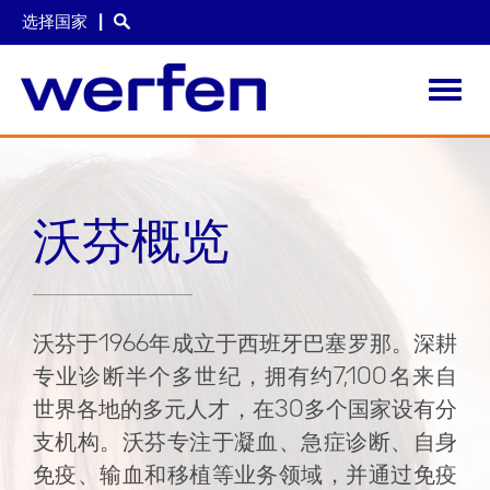
选择国家
Toggl
navig
跳
转
到
主
沃芬概览
要
内
容
沃芬于1966年成立于西班牙巴塞罗那。深耕
专业诊断半个多世纪，拥有约7,100名来自
世界各地的多元人才，在30多个国家设有分
支机构。沃芬专注于凝血、急症诊断、自身
免疫、输血和移植等业务领域，并通过免疫