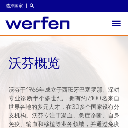
选择国家
Toggl
navig
跳
转
到
主
沃芬概览
要
内
容
沃芬于1966年成立于西班牙巴塞罗那。深耕
专业诊断半个多世纪，拥有约7,100名来自
世界各地的多元人才，在30多个国家设有分
支机构。沃芬专注于凝血、急症诊断、自身
免疫、输血和移植等业务领域，并通过免疫