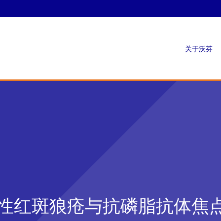
关于沃芬
性红斑狼疮与抗磷脂抗体焦