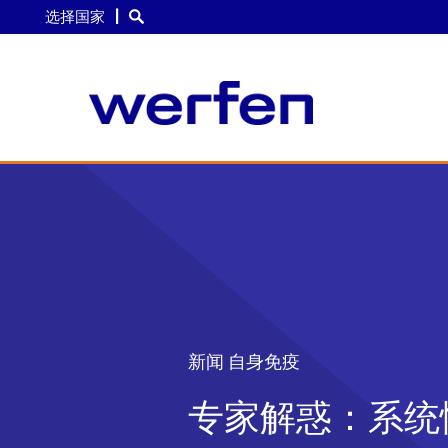
选择国家
跳
转
到
主
要
内
容
新闻 自身免疫
专家解惑：系统